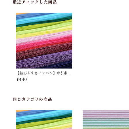
最近チェックした商品
【結びやすさイチバン】水引素
材 絹巻H（10本セット）全25
¥440
色
同じカテゴリの商品