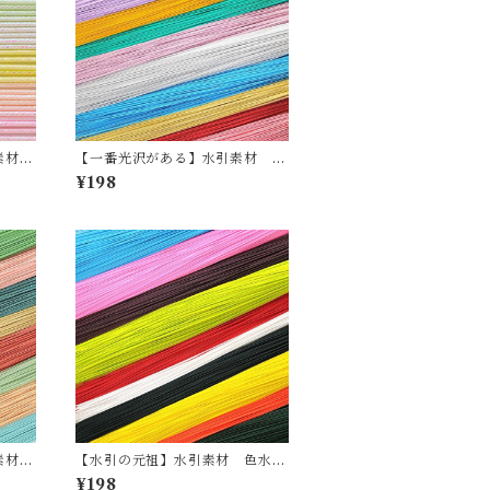
引素材
【一番光沢がある】水引素材 特
７色
光（10本セット）全12色
¥198
引素材
【水引の元祖】水引素材 色水引
3色
（10本セット）全10色
¥198