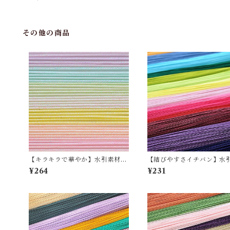
その他の商品
【キラキラで華やか】水引素材
【結びやすさイチバン】水
クジャク（10本セット）全７色
材 絹巻（10本セット）全3
¥264
¥231