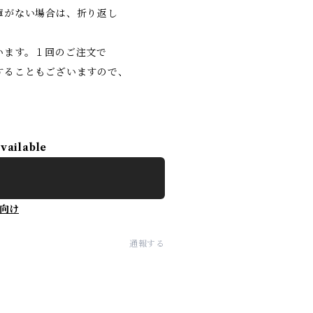
庫がない場合は、折り返し
います。１回のご注文で
することもございますので、
。
available
向け
通報する