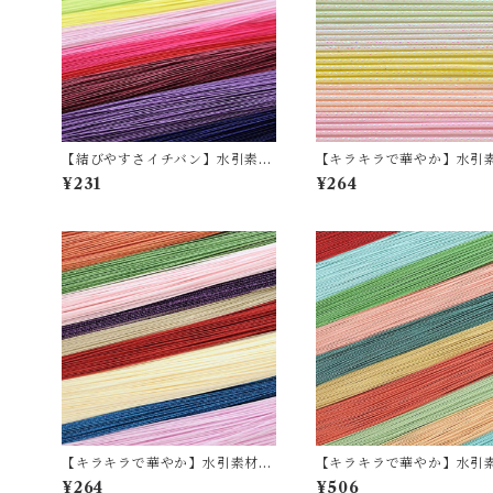
【結びやすさイチバン】水引素
【キラキラで華やか】水
材 絹巻（10本セット）全35色
クジャク（10本セット）全
¥231
¥264
【キラキラで華やか】水引素材
【キラキラで華やか】水
羽衣（10本セット）全23色
プラチナ（10本セット）全2
¥264
¥506