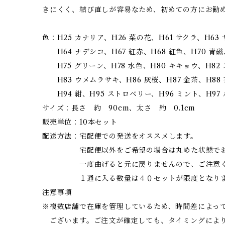
きにくく、結び直しが容易なため、初めての方にお勧
色：H25 カナリア、H26 菜の花、H61 サクラ、H63
H64 ナデシコ、H67 紅赤、H68 紅色、H70 青磁
H75 グリーン、H78 水色、H80 キキョウ、H82
H83 ウメムラサキ、H86 灰桜、H87 金茶、H88 
H94 紺、H95 ストロベリー、H96 ミント、H97 
サイズ：長さ 約 90cm、太さ 約 0.1cm
販売単位：10本セット
配送方法：宅配便での発送をオススメします。
宅配便以外をご希望の場合は丸めた状態でお
一度曲げると元に戻りませんので、ご注意く
１通に入る数量は４０セットが限度となりま
注意事項
※複数店舗で在庫を管理しているため、時間差によっ
ございます。ご注文が確定しても、タイミングによ