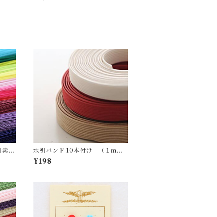
引素
水引バンド 10本付け （１ｍ巻
5色
き） 絹巻３色
¥198